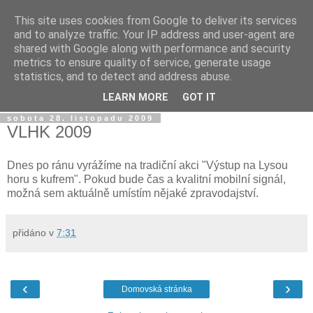
This site uses cookies from Google to deliver its services
Jirkův blog
and to analyze traffic. Your IP address and user-agent are
shared with Google along with performance and security
metrics to ensure quality of service, generate usage
Na tento blog posílám fotky a videa z mobilu a taky sem
statistics, and to detect and address abuse.
občas píšu jen tak...
LEARN MORE
GOT IT
sobota 28. listopadu 2009
VLHK 2009
Dnes po ránu vyrážíme na tradiční akci "Výstup na Lysou
horu s kufrem". Pokud bude čas a kvalitní mobilní signál,
možná sem aktuálně umístím nějaké zpravodajství.
přidáno v
7:31
‹
›
Domovská stránka