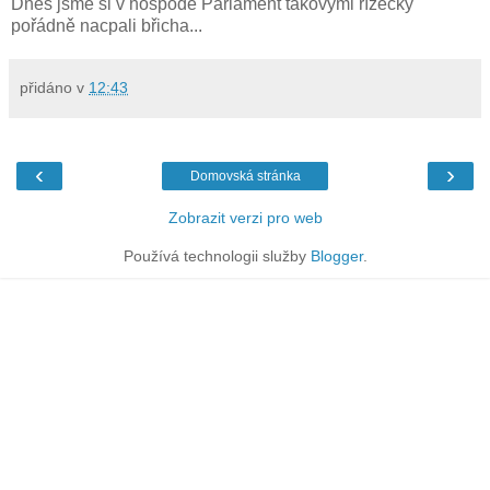
Dnes jsme si v hospodé Parlament takovými řízečky
pořádně nacpali břicha...
přidáno v
12:43
‹
›
Domovská stránka
Zobrazit verzi pro web
Používá technologii služby
Blogger
.