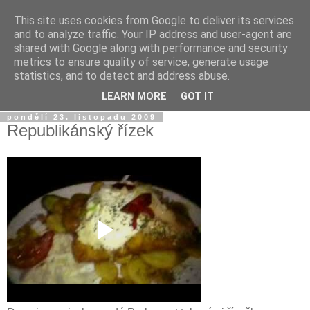
This site uses cookies from Google to deliver its services
Jirkův blog
and to analyze traffic. Your IP address and user-agent are
shared with Google along with performance and security
metrics to ensure quality of service, generate usage
Na tento blog posílám fotky a videa z mobilu a taky sem
statistics, and to detect and address abuse.
občas píšu jen tak...
LEARN MORE
GOT IT
pondělí 23. listopadu 2009
Republikánský řízek