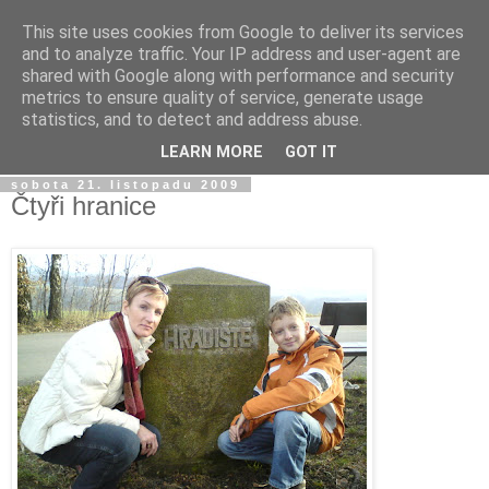
This site uses cookies from Google to deliver its services
Jirkův blog
and to analyze traffic. Your IP address and user-agent are
shared with Google along with performance and security
metrics to ensure quality of service, generate usage
Na tento blog posílám fotky a videa z mobilu a taky sem
statistics, and to detect and address abuse.
občas píšu jen tak...
LEARN MORE
GOT IT
sobota 21. listopadu 2009
Čtyři hranice