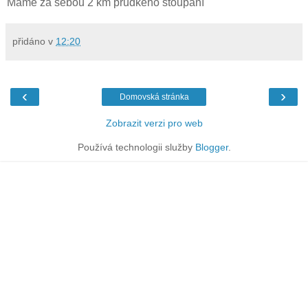
Máme za sebou 2 km prudkého stoupání
přidáno v
12:20
‹
›
Domovská stránka
Zobrazit verzi pro web
Používá technologii služby
Blogger
.