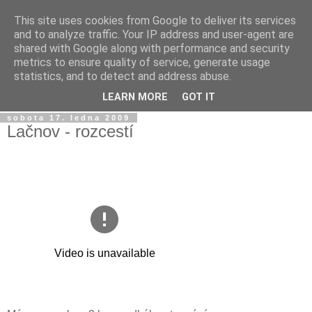
This site uses cookies from Google to deliver its services
Jirkův blog
and to analyze traffic. Your IP address and user-agent are
shared with Google along with performance and security
metrics to ensure quality of service, generate usage
Na tento blog posílám fotky a videa z mobilu a taky sem
statistics, and to detect and address abuse.
občas píšu jen tak...
LEARN MORE
GOT IT
sobota 17. ledna 2009
Lačnov - rozcestí