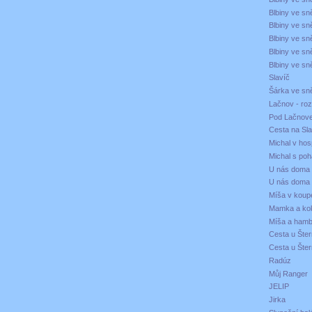
Blbiny ve s
Blbiny ve s
Blbiny ve s
Blbiny ve s
Blbiny ve s
Slavíč
Šárka ve sn
Lačnov - roz
Pod Lačnov
Cesta na Sl
Michal v ho
Michal s po
U nás doma 
U nás doma 
Míša v koup
Mamka a kok
Míša a hamb
Cesta u Šte
Cesta u Šte
Radúz
Můj Ranger
JELIP
Jirka