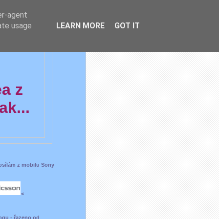
er-agent
rate usage
LEARN MORE
GOT IT
ea z
k...
posílám z mobilu Sony
<
ogu - řazeno od