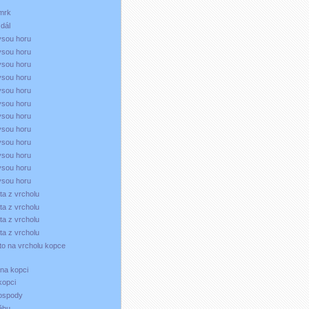
mrk
 dál
ysou horu
ysou horu
ysou horu
ysou horu
ysou horu
ysou horu
ysou horu
ysou horu
ysou horu
ysou horu
ysou horu
ysou horu
ta z vrcholu
ta z vrcholu
ta z vrcholu
ta z vrcholu
 to na vrcholu kopce
 na kopci
kopci
hospody
něhu