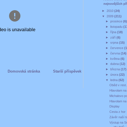
nejnovějších př
►
2010
(24)
▼
2009
(211)
►
prosince
(6
►
listopadu
(1
►
října
(18)
►
září
(6)
►
srpna
(15)
►
července
(
►
června
(14)
►
května
(6)
►
dubna
(12)
►
března
(17)
Domovská stránka
Starší příspěvek
►
února
(22)
▼
ledna
(62)
Oběd v rest.
Hlavolam na
Michalovo po
Hlavolam na
Display
Cesta z hor
Závěr naší t
Výstup na S
jdu dolů