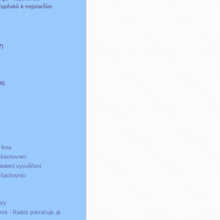
íspěvků k nejstarším
)
7)
16)
 Ikea
 šachovnici
loletní vysvěčení
 šachovnici
úry
mrk - Radúz pokračuje, já