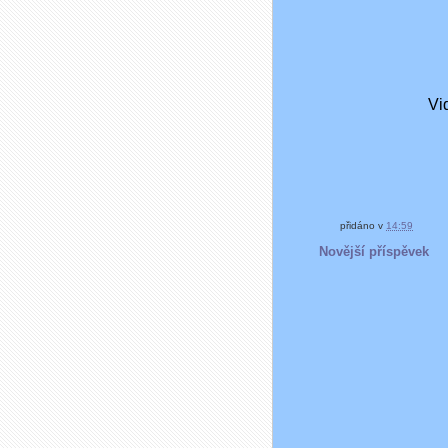
přidáno v
14:59
Novější příspěvek