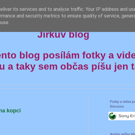
liver its services and to analyze traffic. Your IP address and us
rmance and security metrics to ensure quality of service, gene
buse.
Jirkův blog
ento blog posílám fotky a vid
u a taky sem občas píšu jen ta
Fotky a videa 
Ericsson
na kopci
Archiv mého bl