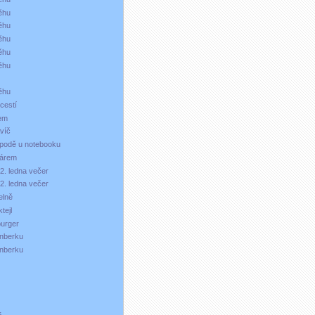
něhu
něhu
něhu
něhu
něhu
ěhu
cestí
em
avíč
spodě u notebooku
hárem
2. ledna večer
2. ledna večer
elně
tejl
urger
rnberku
rnberku