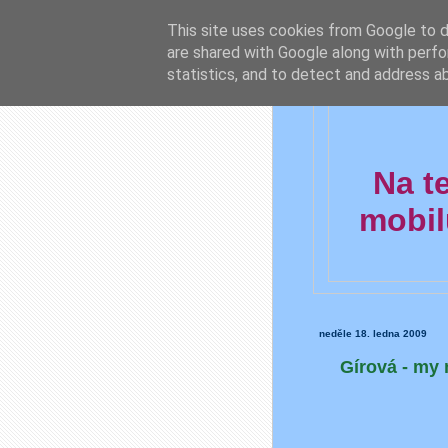
This site uses cookies from Google to de
are shared with Google along with perfo
statistics, and to detect and address a
Na t
mobil
neděle 18. ledna 2009
Gírová - my 