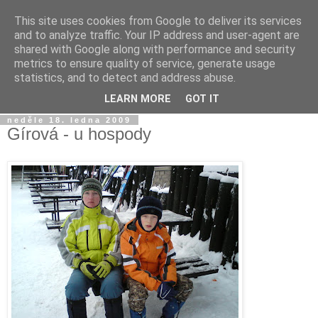
This site uses cookies from Google to deliver its services
Jirkův blog
and to analyze traffic. Your IP address and user-agent are
shared with Google along with performance and security
metrics to ensure quality of service, generate usage
Na tento blog posílám fotky a videa z mobilu a taky sem
statistics, and to detect and address abuse.
občas píšu jen tak...
LEARN MORE
GOT IT
neděle 18. ledna 2009
Gírová - u hospody