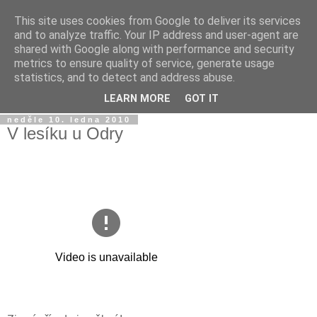
This site uses cookies from Google to deliver its services
Jirkův blog
and to analyze traffic. Your IP address and user-agent are
shared with Google along with performance and security
metrics to ensure quality of service, generate usage
Na tento blog posílám fotky a videa z mobilu a taky sem
statistics, and to detect and address abuse.
občas píšu jen tak...
LEARN MORE
GOT IT
neděle 10. ledna 2010
V lesíku u Odry