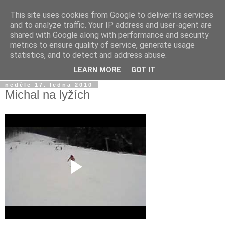
This site uses cookies from Google to deliver its services
Jirkův blog
and to analyze traffic. Your IP address and user-agent are
shared with Google along with performance and security
metrics to ensure quality of service, generate usage
Na tento blog posílám fotky a videa z mobilu a taky sem
statistics, and to detect and address abuse.
občas píšu jen tak...
LEARN MORE
GOT IT
neděle 17. ledna 2010
Michal na lyžích