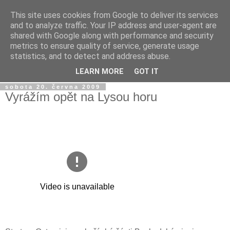
This site uses cookies from Google to deliver its services
Jirkův blog
and to analyze traffic. Your IP address and user-agent are
shared with Google along with performance and security
metrics to ensure quality of service, generate usage
Na tento blog posílám fotky a videa z mobilu a taky sem
statistics, and to detect and address abuse.
občas píšu jen tak...
LEARN MORE
GOT IT
sobota 20. června 2009
Vyrážím opět na Lysou horu