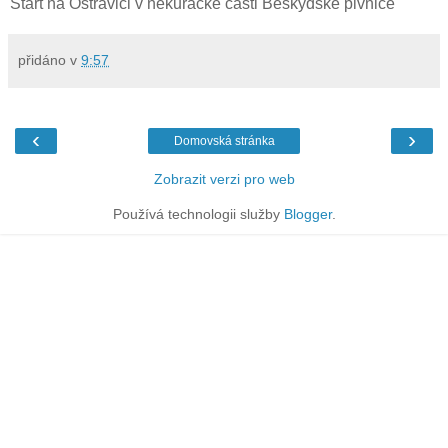
Start na Ostravici v nekuřácké části Beskydské pivnice
přidáno v
9:57
‹
›
Domovská stránka
Zobrazit verzi pro web
Používá technologii služby
Blogger
.