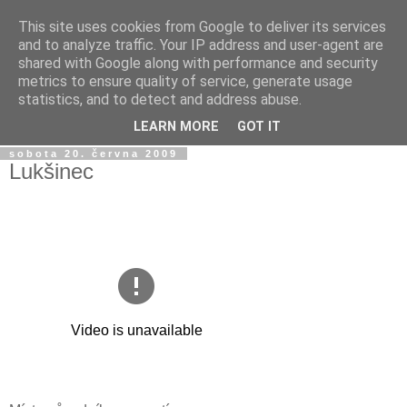
This site uses cookies from Google to deliver its services
Jirkův blog
and to analyze traffic. Your IP address and user-agent are
shared with Google along with performance and security
metrics to ensure quality of service, generate usage
Na tento blog posílám fotky a videa z mobilu a taky sem
statistics, and to detect and address abuse.
občas píšu jen tak...
LEARN MORE
GOT IT
sobota 20. června 2009
Lukšinec