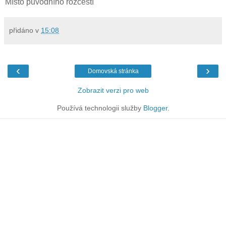
Místo původního rozcestí
přidáno v
15:08
‹
›
Domovská stránka
Zobrazit verzi pro web
Používá technologii služby
Blogger
.