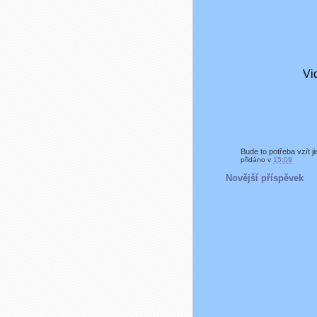
Bude to potřeba vzít ji
přidáno v
15:09
Novější příspěvek