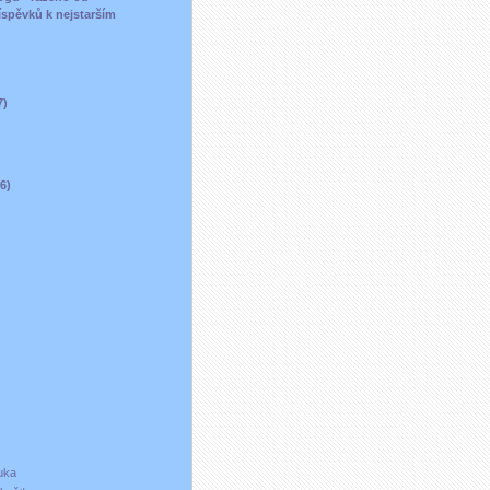
íspěvků k nejstarším
)
7)
16)
ouka