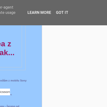
er-agent
rate usage
LEARN MORE
GOT IT
ea z
k...
posílám z mobilu Sony
<
ogu - řazeno od