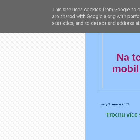
This site uses cookies from Google to de
are shared with Google along with perfo
statistics, and to detect and address a
Na t
mobil
úterý 3. února 2009
Trochu více