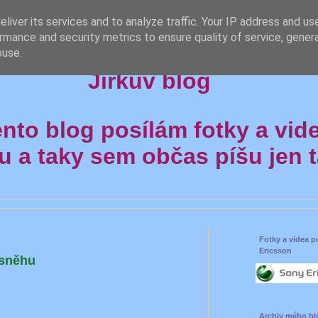
liver its services and to analyze traffic. Your IP address and us
rmance and security metrics to ensure quality of service, gene
buse.
Jirkův blog
ento blog posílám fotky a vid
u a taky sem občas píšu jen ta
Fotky a videa 
Ericsson
 sněhu
Archiv mého bl