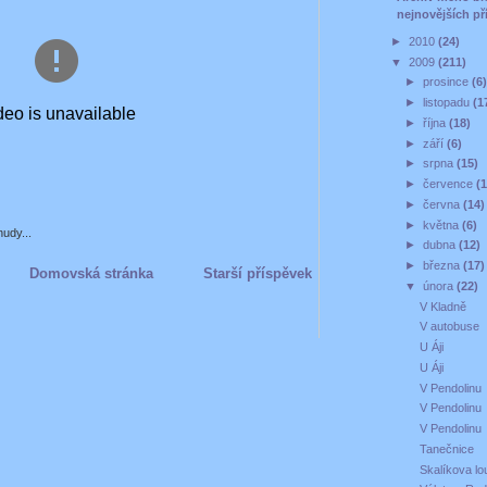
nejnovějších př
►
2010
(24)
▼
2009
(211)
►
prosince
(6
►
listopadu
(1
►
října
(18)
►
září
(6)
►
srpna
(15)
►
července
(
►
června
(14)
►
května
(6)
nudy...
►
dubna
(12)
►
března
(17)
Domovská stránka
Starší příspěvek
▼
února
(22)
V Kladně
V autobuse
U Áji
U Áji
V Pendolinu
V Pendolinu
V Pendolinu
Tanečnice
Skalíkova l