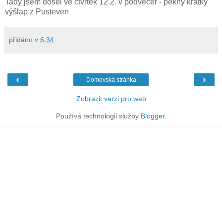
Tady jsem došel ve čtvrtek 12.2. v podvečer - pěkný krátký
výšlap z Pusteven
přidáno v
6:34
‹
›
Domovská stránka
Zobrazit verzi pro web
Používá technologii služby
Blogger
.