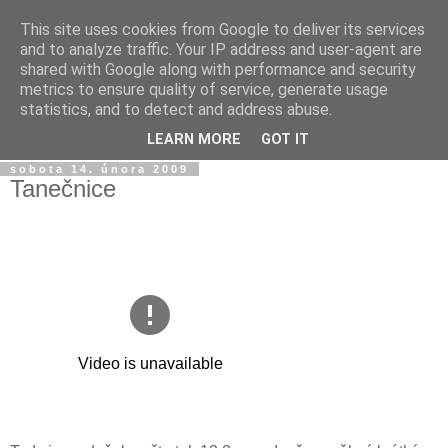
This site uses cookies from Google to deliver its services
Jirkův blog
and to analyze traffic. Your IP address and user-agent are
shared with Google along with performance and security
metrics to ensure quality of service, generate usage
Na tento blog posílám fotky a videa z mobilu a taky sem
statistics, and to detect and address abuse.
občas píšu jen tak...
LEARN MORE
GOT IT
sobota 14. února 2009
Tanečnice