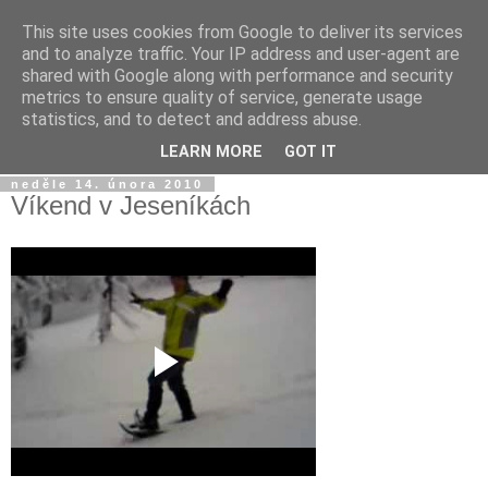
This site uses cookies from Google to deliver its services
Jirkův blog
and to analyze traffic. Your IP address and user-agent are
shared with Google along with performance and security
metrics to ensure quality of service, generate usage
Na tento blog posílám fotky a videa z mobilu a taky sem
statistics, and to detect and address abuse.
občas píšu jen tak...
LEARN MORE
GOT IT
neděle 14. února 2010
Víkend v Jeseníkách