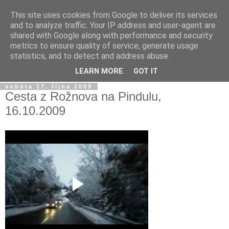
This site uses cookies from Google to deliver its services
Jirkův blog
and to analyze traffic. Your IP address and user-agent are
shared with Google along with performance and security
metrics to ensure quality of service, generate usage
Na tento blog posílám fotky a videa z mobilu a taky sem
statistics, and to detect and address abuse.
občas píšu jen tak...
LEARN MORE
GOT IT
sobota 17. října 2009
Cesta z Rožnova na Pindulu,
16.10.2009