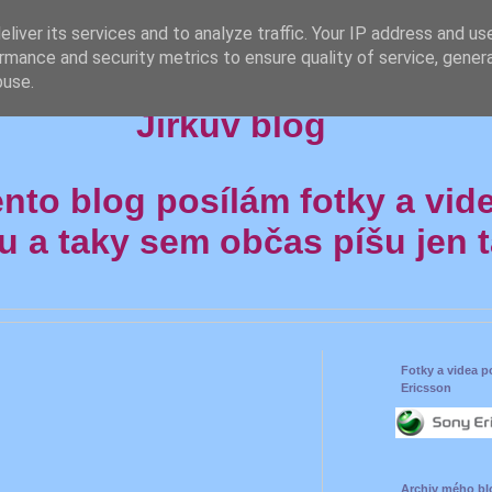
liver its services and to analyze traffic. Your IP address and us
rmance and security metrics to ensure quality of service, gene
buse.
Jirkův blog
ento blog posílám fotky a vid
u a taky sem občas píšu jen ta
Fotky a videa 
Ericsson
Archiv mého bl