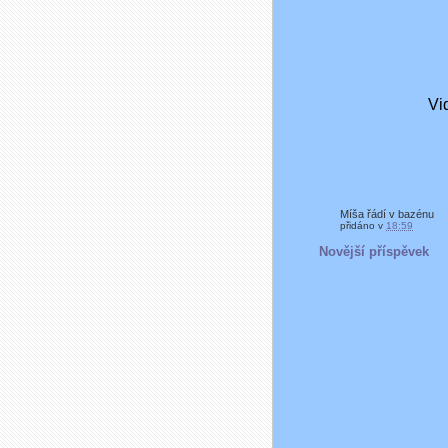
Míša řádí v bazénu
přidáno v
18:59
Novější příspěvek