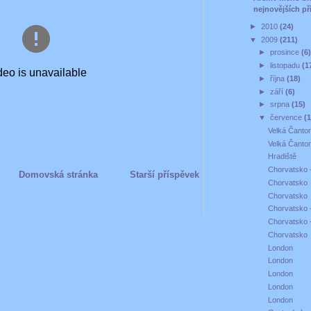
nejnovějších př
►
2010
(24)
▼
2009
(211)
►
prosince
(6
►
listopadu
(1
►
října
(18)
►
září
(6)
►
srpna
(15)
▼
července
(
Velká Čantor
Velká Čantor
Hradiště
Chorvatsko 
Domovská stránka
Starší příspěvek
Chorvatsko
Chorvatsko
Chorvatsko 
Chorvatsko 
Chorvatsko
London
London
London
London
London