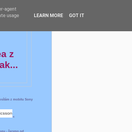
er-agent
rate usage
LEARN MORE
GOT IT
ea z
k...
posílám z mobilu Sony
<
ogu - řazeno od