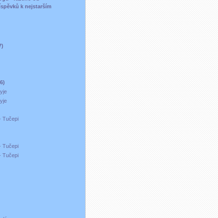
íspěvků k nejstarším
)
7)
16)
yje
yje
- Tučepi
- Tučepi
- Tučepi