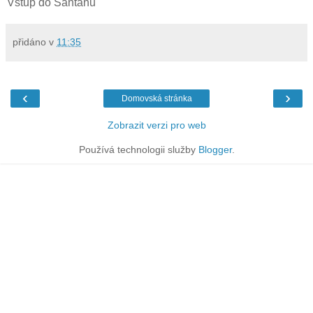
Vstup do Šantánu
přidáno v
11:35
‹
›
Domovská stránka
Zobrazit verzi pro web
Používá technologii služby
Blogger
.