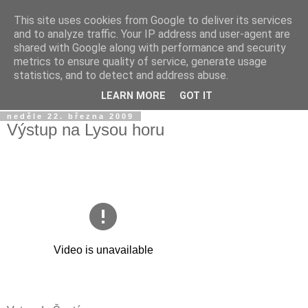
This site uses cookies from Google to deliver its services
Jirkův blog
and to analyze traffic. Your IP address and user-agent are
shared with Google along with performance and security
metrics to ensure quality of service, generate usage
Na tento blog posílám fotky a videa z mobilu a taky sem
statistics, and to detect and address abuse.
občas píšu jen tak...
LEARN MORE
GOT IT
neděle 22. března 2009
Výstup na Lysou horu